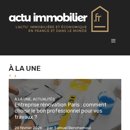
Aller
au
contenu
Menu
À LA UNE
+
À LA UNE
,
ACTUALITÉS
Entreprise rénovation Paris : comment
choisir le bon professionnel pour vos
travaux ?
20 février 2026
par
Samuel Benchemoul