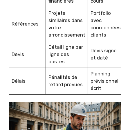
financières
cours
Projets
Portfolio
similaires dans
avec
Références
votre
coordonnées
arrondissement
clients
Détail ligne par
Devis signé
Devis
ligne des
et daté
postes
Planning
Pénalités de
Délais
prévisionnel
retard prévues
écrit