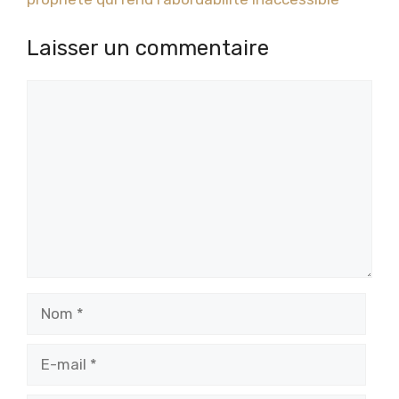
Laisser un commentaire
Commentaire
Nom
E-
mail