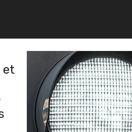
 et
e
s