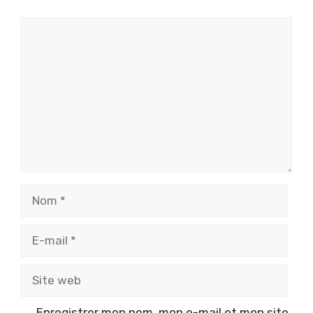
Commentaire
Nom
E-
mail
Site
web
Enregistrer mon nom, mon e-mail et mon site