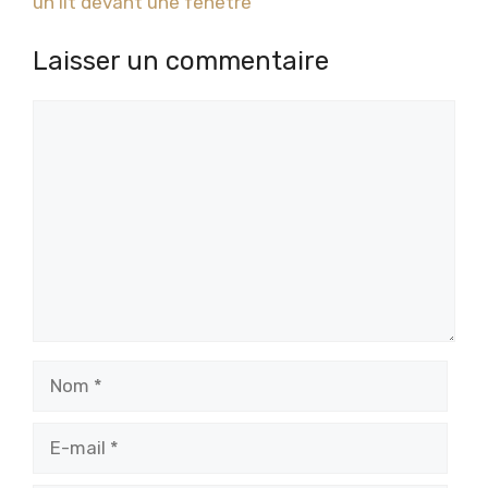
un lit devant une fenêtre
Laisser un commentaire
Commentaire
Nom
E-
mail