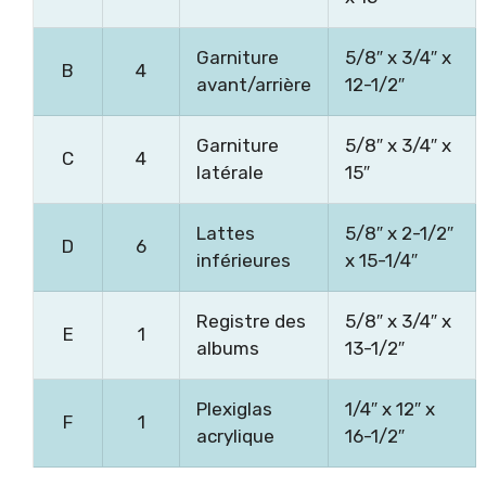
Garniture
5/8″ x 3/4″ x
B
4
avant/arrière
12-1/2″
Garniture
5/8″ x 3/4″ x
C
4
latérale
15″
Lattes
5/8″ x 2-1/2″
D
6
inférieures
x 15-1/4″
Registre des
5/8″ x 3/4″ x
E
1
albums
13-1/2″
Plexiglas
1/4″ x 12″ x
F
1
acrylique
16-1/2″