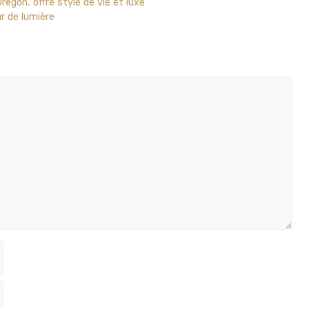
regon, offre style de vie et luxe
r de lumière