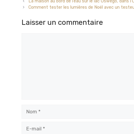
La maison au bord de l’eau sur le lac Oswego, dans l’O
Comment tester les lumières de Noël avec un testeu
Laisser un commentaire
Commentaire
Nom
E-
mail