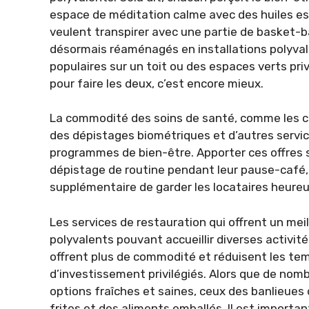
espace de méditation calme avec des huiles esse
veulent transpirer avec une partie de basket-ba
désormais réaménagés en installations polyvale
populaires sur un toit ou des espaces verts priv
pour faire les deux, c’est encore mieux.
La commodité des soins de santé, comme les c
des dépistages biométriques et d’autres servi
programmes de bien-être. Apporter ces offres s
dépistage de routine pendant leur pause-café, 
supplémentaire de garder les locataires heure
Les services de restauration qui offrent un mei
polyvalents pouvant accueillir diverses activité
offrent plus de commodité et réduisent les tem
d’investissement privilégiés. Alors que de no
options fraîches et saines, ceux des banlieue
frites et des aliments emballés. Il est importa