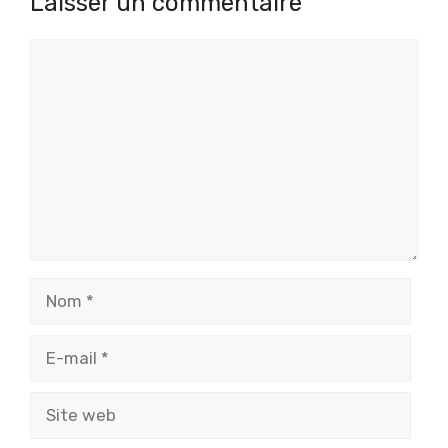
Laisser un commentaire
Commentaire
Nom
E-
mail
Site
web