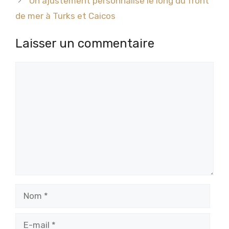
Un ajustement personnalisé le long du front
de mer à Turks et Caicos
Laisser un commentaire
Commentaire
Nom
E-