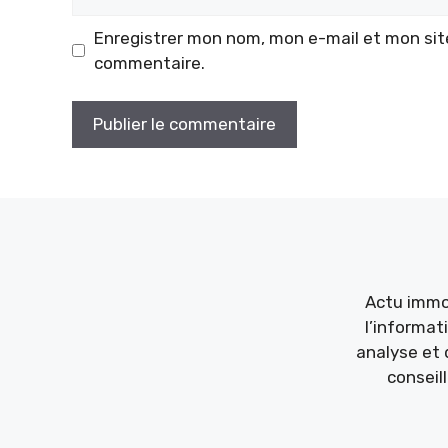
web
Enregistrer mon nom, mon e-mail et mon sit
commentaire.
Actu immob
l’informat
analyse et 
conseil