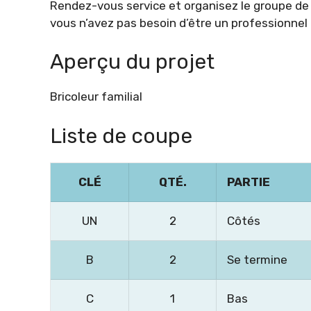
Rendez-vous service et organisez le groupe de
vous n’avez pas besoin d’être un professionnel 
Aperçu du projet
Bricoleur familial
Liste de coupe
CLÉ
QTÉ.
PARTIE
UN
2
Côtés
B
2
Se termine
C
1
Bas