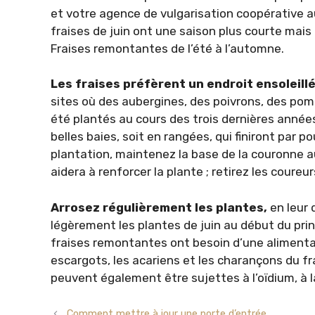
et votre agence de vulgarisation coopérative au
fraises de juin ont une saison plus courte mais 
Fraises remontantes de l’été à l’automne.
Les fraises préfèrent un endroit ensoleill
sites où des aubergines, des poivrons, des po
été plantés au cours des trois dernières années
belles baies, soit en rangées, qui finiront par 
plantation, maintenez la base de la couronne au 
aidera à renforcer la plante ; retirez les coureu
Arrosez régulièrement les plantes,
en leur 
légèrement les plantes de juin au début du pri
fraises remontantes ont besoin d’une alimentat
escargots, les acariens et les charançons du fr
peuvent également être sujettes à l’oïdium, à la 
Comment mettre à jour une porte d’entrée