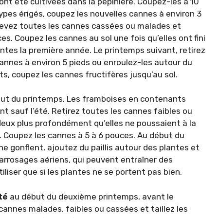
ont été cultivées dans la pépinière. Coupez-les à 10
ypes érigés, coupez les nouvelles cannes à environ 3
nlevez toutes les cannes cassées ou malades et
s. Coupez les cannes au sol une fois qu’elles ont fini
antes la première année. Le printemps suivant, retirez
 cannes à environ 5 pieds ou enroulez-les autour du
ts, coupez les cannes fructifères jusqu’au sol.
ut du printemps. Les framboises en contenants
 sauf l’été. Retirez toutes les cannes faibles ou
deux plus profondément qu’elles ne poussaient à la
s. Coupez les cannes à 5 à 6 pouces. Au début du
 gonflent, ajoutez du paillis autour des plantes et
 arrosages aériens, qui peuvent entraîner des
liser que si les plantes ne se portent pas bien.
té
au début du deuxième printemps, avant le
annes malades, faibles ou cassées et taillez les