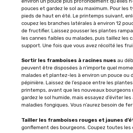
environ un pouce plus profondément qu’elles n’
pouces et gardez le sol au maximum. Pour les t
pieds de haut en été. Le printemps suivant, e
coupez les branches latérales à environ 12 pouce
de fructifier. Laissez pousser les plantes ramp
les cannes faibles ou malades, puis taillez les
support. Une fois que vous avez récolté les frui
Sortir les framboises à racines nues
au déb
peuvent être disposées à n’importe quel moment
malades et plantez-les à environ un pouce ou 
pépinière. Laissez de l’espace entre les plante
printemps, avant que les nouveaux bourgeons ne
gardez le sol humide, mais essayez d’éviter les
maladies fongiques. Vous n’aurez besoin de ferti
Tailler les framboises rouges et jaunes d’é
gonflement des bourgeons. Coupez toutes les c